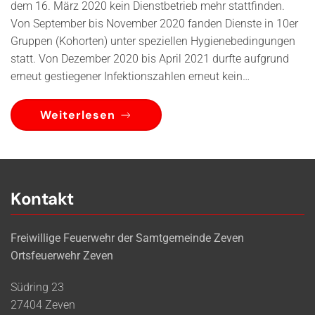
dem 16. März 2020 kein Dienstbetrieb mehr stattfinden.
Von September bis November 2020 fanden Dienste in 10er
Gruppen (Kohorten) unter speziellen Hygienebedingungen
statt. Von Dezember 2020 bis April 2021 durfte aufgrund
erneut gestiegener Infektionszahlen erneut kein…
Weiterlesen
Kontakt
Freiwillige Feuerwehr der Samtgemeinde Zeven
Ortsfeuerwehr Zeven
Südring 23
27404 Zeven