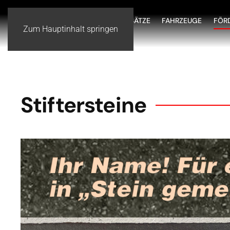
HOME
WIR ÜBER UNS
EINSÄTZE
FAHRZEUGE
FÖR
Zum Hauptinhalt springen
Stiftersteine