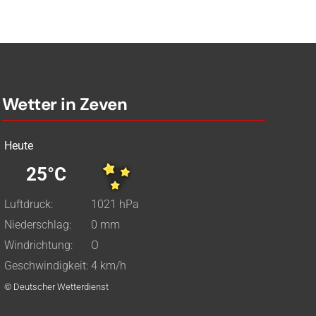
Wetter in Zeven
Heute
25°C
Luftdruck:
1021 hPa
Niederschlag:
0 mm
Windrichtung:
O
Geschwindigkeit:
4 km/h
© Deutscher Wetterdienst