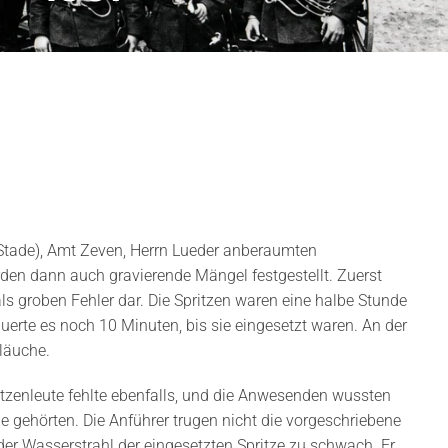
 Stade), Amt Zeven, Herrn Lueder anberaumten
en dann auch gravierende Mängel festgestellt. Zuerst
 als groben Fehler dar. Die Spritzen waren eine halbe Stunde
auerte es noch 10 Minuten, bis sie eingesetzt waren. An der
hläuche.
itzenleute fehlte ebenfalls, und die Anwesenden wussten
sie gehörten. Die Anführer trugen nicht die vorgeschriebene
r Wasserstrahl der eingesetzten Spritze zu schwach. Er