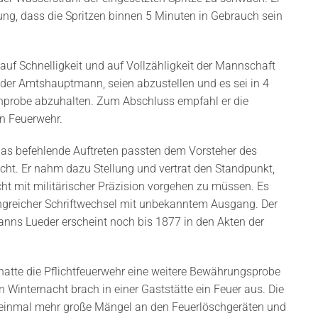
ng, dass die Spritzen binnen 5 Minuten in Gebrauch sein
 auf Schnelligkeit und auf Vollzähligkeit der Mannschaft
 der Amtshauptmann, seien abzustellen und es sei in 4
nprobe abzuhalten. Zum Abschluss empfahl er die
en Feuerwehr.
as befehlende Auftreten passten dem Vorsteher des
cht. Er nahm dazu Stellung und vertrat den Standpunkt,
cht mit militärischer Präzision vorgehen zu müssen. Es
angreicher Schriftwechsel mit unbekanntem Ausgang. Der
s Lueder erscheint noch bis 1877 in den Akten der
atte die Pflichtfeuerwehr eine weitere Bewährungsprobe
en Winternacht brach in einer Gaststätte ein Feuer aus. Die
einmal mehr große Mängel an den Feuerlöschgeräten und