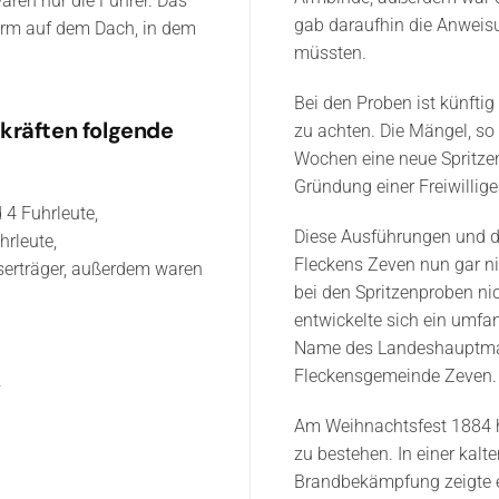
aren nur die Führer. Das
gab daraufhin die Anweisu
Turm auf dem Dach, in dem
müssten.
Bei den Proben ist künftig
kräften folgende
zu achten. Die Mängel, so
Wochen eine neue Spritze
Gründung einer Freiwillig
d 4 Fuhrleute,
Diese Ausführungen und d
hrleute,
Fleckens Zeven nun gar ni
sserträger, außerdem waren
bei den Spritzenproben ni
entwickelte sich ein umf
Name des Landeshauptmann
Fleckensgemeinde Zeven.
.
Am Weihnachtsfest 1884 h
zu bestehen. In einer kalt
Brandbekämpfung zeigte 